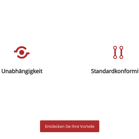
licher Quelltext ist nur für die
alautoren verständlich, was für
Ähnlich wie in anderen Branch
eine enge Bindung an diesen
gibt es in der Softwareentwi
eister bedeutet. Viele Entwickler
Regeln und Standards, die un
gern sich deshalb, fremden
von der eingesetzten Techn
text zu übernehmen. Wenn der
gelten. Für Clean Code gelt
Unabhängigkeit
Standardkonformi
ext aber so sauber geschrieben
wichtigsten dieser Standards,
ass die Übernahme kein Problem
Ihre Software dem aktuellen S
stellt, dann haben Sie mehr
Technik entspricht.
Unabhängigkeit.
Entdecken Sie Ihre Vorteile