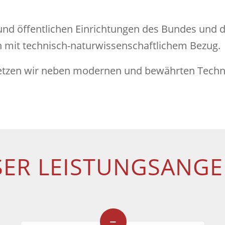
d öffentlichen Einrichtungen des Bundes und de
mit technisch-naturwissenschaftlichem Bezug.
n wir neben mo­der­nen und be­währ­ten Tech­no­lo­g
ER LEISTUNGSANG