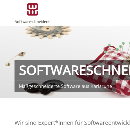
SOFTWARESCHNEI
Maß­ge­schnei­der­te Soft­ware aus Karlsruhe
Wir sind Expert*innen für Softwareentwick