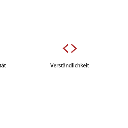
Ein Grundsatz für Clean Code lautet,
en auch,
dass die Arbeitsergebnisse in
cklung
verständlicher Form präsentiert
abhängig
werden müssen. Stellen Sie sich vor, Sie
ologie
könnten den Quelltext Ihrer Software
en die
zumindest in den wichtigsten
tät
Verständlichkeit
 sodass
Bereichen direkt lesen und verstehen –
tand der
ohne die Programmiersprache zu
beherrschen. Das ist Clean Code von
Expert*innen.