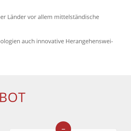
r Länder vor allem mittelständische
i­en auch in­no­va­ti­ve Her­an­ge­hens­wei­
EBOT